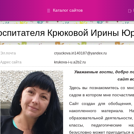
Каталог сайтов
воспитателя Крюковой Ирины Ю
Метод.
Галереи
материалы
фотографи
Эл.почта
cryuckova.iri140187@yandex.ru
Адрес сайта
krukova-i-u.a2b2.ru
Добавлено — 59870
Добавлено — 39050
Уважаемые гости, д
обро п
сайт в
Здесь вы познакомитесь со мн
садом в котором мне посчастлив
Сайт создан для обобщения, 
накопленного материала. 
образовательной деятельности, 
классы, педагогические 
безусловно может пригодиться к