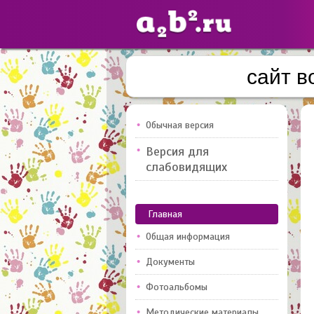
сайт 
Сайты
педагогов
Обычная версия
Версия для
Добавлено — 10947
слабовидящих
Главная
Общая информация
Документы
Фотоальбомы
Методические материалы