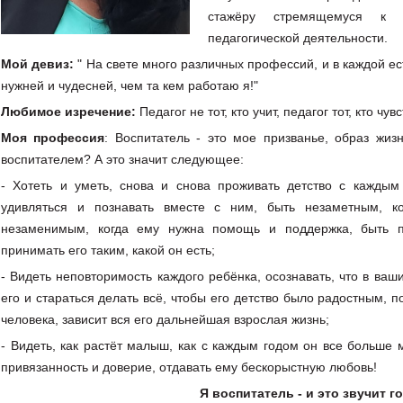
стажёру стремящемуся к с
педагогической деятельности.
Мой девиз:
" На свете много различных профессий, и в каждой ес
нужней и чудесней, чем та кем работаю я!"
Любимое изречение:
Педагог не тот, кто учит, педагог тот, кто чу
Моя профессия
: Воспитатель - это мое призванье, образ жиз
воспитателем? А это значит следующее:
- Хотеть и уметь, снова и снова проживать детство с каждым
удивляться и познавать вместе с ним, быть незаметным, 
незаменимым, когда ему нужна помощь и поддержка, быть 
принимать его таким, какой он есть;
- Видеть неповторимость каждого ребёнка, осознавать, что в ваши
его и стараться делать всё, чтобы его детство было радостным, по
человека, зависит вся его дальнейшая взрослая жизнь;
- Видеть, как растёт малыш, как с каждым годом он все больше 
привязанность и доверие, отдавать ему бескорыстную любовь!
Я воспитатель - и это звучит г