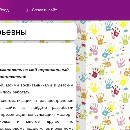
Вход
Создать сайт
рьевны
й
Создать сайт
ожаловать на мой персональный
оспитателя
!
ой, моими воспитанниками и детским
илось работать.
систематизации и распространения
На сайте вы найдёте разработки
презентации, консультации, мастер -
находки и многое другое, что
ак молодому педагогу, так и опытному